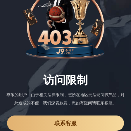
访问限制
尊敬的用户，由于相关法律限制，您所在地区无法访问J9产品，对
此造成的不便，我们深表歉意，您如有疑问请联系客服。
联系客服