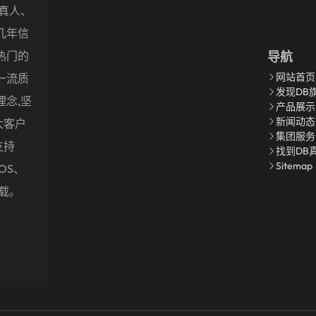
盖真人、
几年信
热门的
导航
网站首页
一流质
发现DB
理念,坚
产品展示
新闻动态
大客户
集团服务
支持
找到DB
Sitemap
OS、
下载。